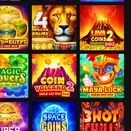
Demo
Jugar
Demo
Jugar
Demo
Demo
Jugar
Demo
Jugar
Demo
Demo
Jugar
Demo
Jugar
Demo