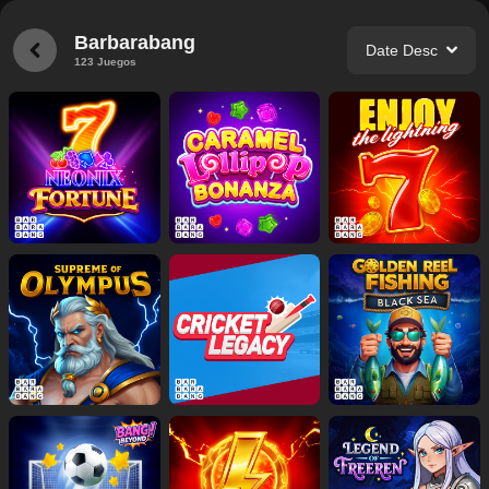
Barbarabang
Date Desc
123
Juegos