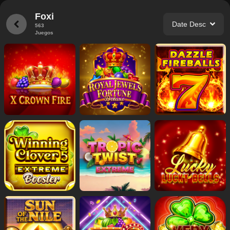
Foxi
Date Desc
563
Juegos