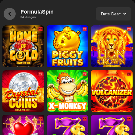
FormulaSpin
Date Desc
34
Juegos