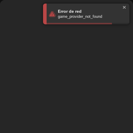
Error de red
game_provider_not_found