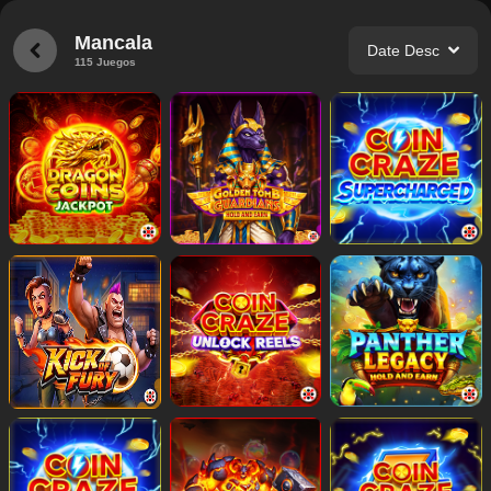
Mancala
Date Desc
115
Juegos