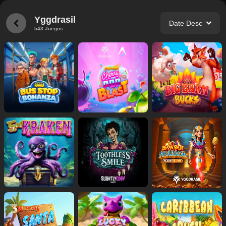
Yggdrasil
Date Desc
543
Juegos