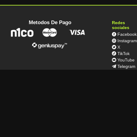
Metodos De Pago
Redes
sociales
Facebook
Instagram
X
TikTok
YouTube
Telegram