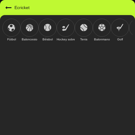
Ecricket
Fútbol
Baloncesto
Béisbol
Hockey sobre hielo
Tenis
Balonmano
Golf