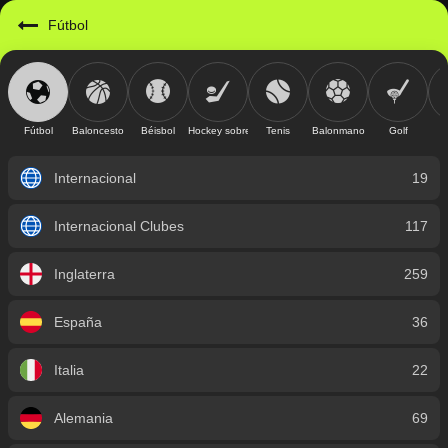
https://mobile.geniusbet.sv/sport/detail/futbol?id=1
Fútbol
Fútbol
Baloncesto
Béisbol
Hockey sobre hielo
Tenis
Balonmano
Golf
Internacional
19
Internacional Clubes
117
Inglaterra
259
España
36
Italia
22
Alemania
69