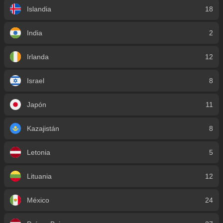
Islandia
18
India
2
Irlanda
12
Israel
8
Japón
11
Kazajistán
8
Letonia
5
Lituania
12
México
24