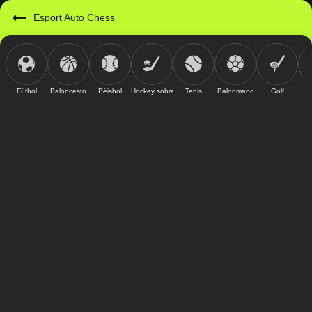
Esport Auto Chess
Fútbol
Baloncesto
Béisbol
Hockey sobre hielo
Tenis
Balonmano
Golf