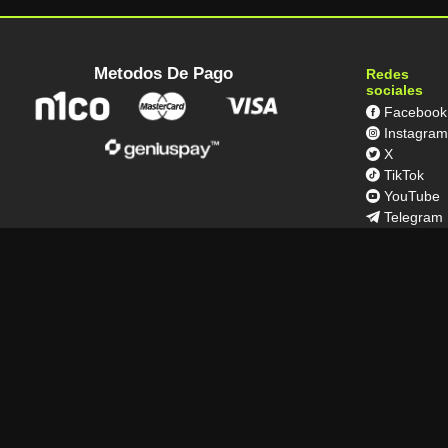
Metodos De Pago
Redes
sociales
Facebook
Instagram
X
TikTok
YouTube
Telegram