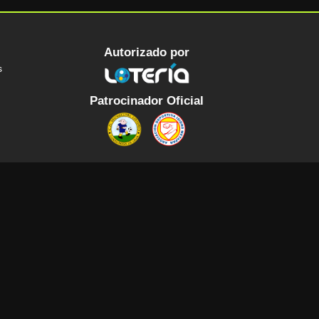
Autorizado por
s
Patrocinador Oficial