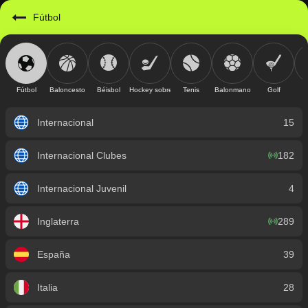
https://mobile.geniusbet.sv/sport/detail/futbol?id=1
Fútbol
Fútbol
Baloncesto
Béisbol
Hockey sobre hielo
Tenis
Balonmano
Golf
Internacional
15
Internacional Clubes
182
Internacional Juvenil
4
Inglaterra
289
España
39
Italia
28