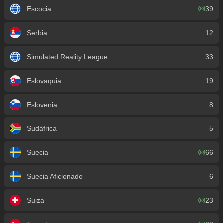
Escocia
39
Serbia
12
Simulated Reality League
33
Eslovaquia
19
Eslovenia
8
Sudáfrica
5
Suecia
66
Suecia Aficionado
6
Suiza
23