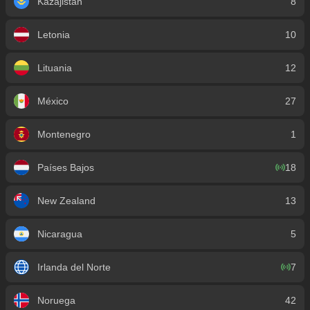
Kazajistán
8
Letonia
10
Lituania
12
México
27
Montenegro
1
Países Bajos
18
New Zealand
13
Nicaragua
5
Irlanda del Norte
7
Noruega
42