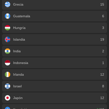
Grecia
15
Guatemala
6
Hungría
3
Islandia
19
India
2
Indonesia
1
Irlanda
12
Israel
8
Japón
12