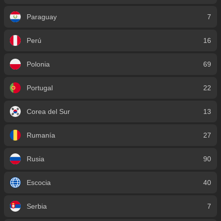
Paraguay
7
Perú
16
Polonia
69
Portugal
22
Corea del Sur
13
Rumanía
27
Rusia
90
Escocia
40
Serbia
7