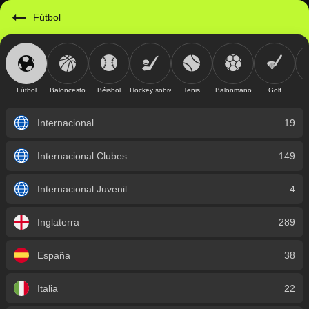
https://mobile.geniusbet.sv/sport/detail/futbol?id=1
Fútbol
Fútbol
Baloncesto
Béisbol
Hockey sobre hielo
Tenis
Balonmano
Golf
Internacional
19
Internacional Clubes
149
Internacional Juvenil
4
Inglaterra
289
España
38
Italia
22