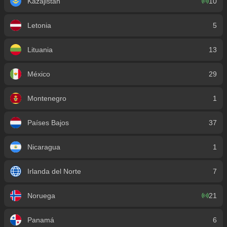
Kazajistán
10
Letonia
5
Lituania
13
México
29
Montenegro
1
Países Bajos
37
Nicaragua
1
Irlanda del Norte
7
Noruega
21
Panamá
6