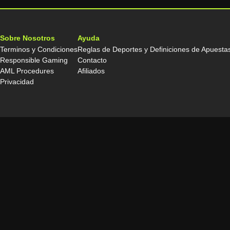
Sobre Nosotros
Ayuda
Terminos y Condiciones
Reglas de Deportes y Definiciones de Apuesta
Responsible Gaming
Contacto
AML Procedures
Afiliados
Privacidad