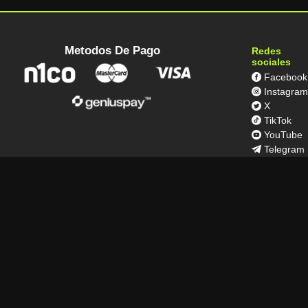
Metodos De Pago
Redes
sociales
Facebook
Instagram
X
TikTok
YouTube
Telegram