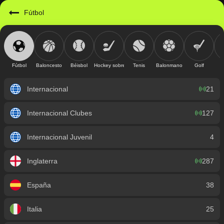
https://mobile.geniusbet.sv/sport/detail/futbol?id=1
Fútbol
Fútbol
Baloncesto
Béisbol
Hockey sobre hielo
Tenis
Balonmano
Golf
Internacional
21
Internacional Clubes
127
Internacional Juvenil
4
Inglaterra
287
España
38
Italia
25