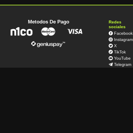
Metodos De Pago
Redes
sociales
Facebook
Instagram
X
TikTok
YouTube
Telegram