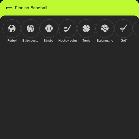
Finnish Baseball
Fútbol
Baloncesto
Béisbol
Hockey sobre hielo
Tenis
Balonmano
Golf