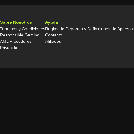
Sobre Nosotros
Ayuda
Terminos y Condiciones
Reglas de Deportes y Definiciones de Apuesta
Responsible Gaming
Contacto
AML Procedures
Afiliados
Privacidad