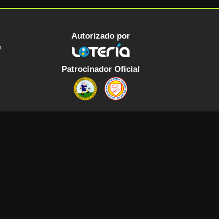
Autorizado por
s
Patrocinador Oficial