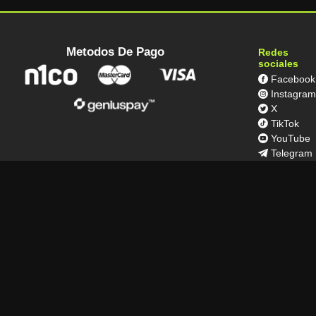
Metodos De Pago
Redes
sociales
Facebook
Instagram
X
TikTok
YouTube
Telegram