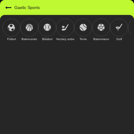
Gaelic Sports
Fútbol
Baloncesto
Béisbol
Hockey sobre hielo
Tenis
Balonmano
Golf