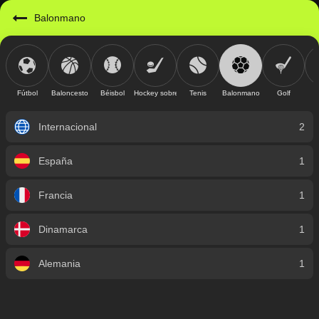
Balonmano
Fútbol
Baloncesto
Béisbol
Hockey sobre hielo
Tenis
Balonmano
Golf
Internacional
2
España
1
Francia
1
Dinamarca
1
Alemania
1