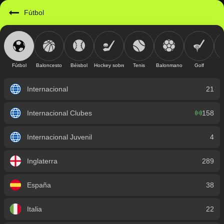
https://mobile.geniusbet.sv/sport/detail/futbol?id=1
Fútbol
Fútbol
Baloncesto
Béisbol
Hockey sobre hielo
Tenis
Balonmano
Golf
Internacional
21
Internacional Clubes
158
Internacional Juvenil
4
Inglaterra
289
España
38
Italia
22