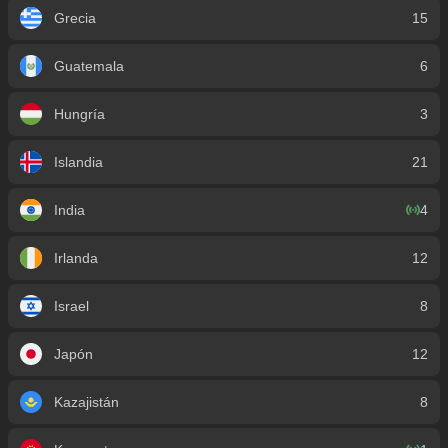
Grecia
15
Guatemala
6
Hungría
3
Islandia
21
India
4
Irlanda
12
Israel
8
Japón
12
Kazajistán
8