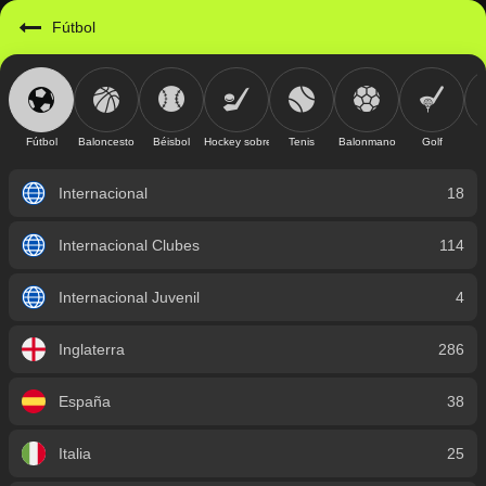
https://mobile.geniusbet.sv/sport/detail/futbol?id=1
Fútbol
Fútbol
Baloncesto
Béisbol
Hockey sobre hielo
Tenis
Balonmano
Golf
Internacional
18
Internacional Clubes
114
Internacional Juvenil
4
Inglaterra
286
España
38
Italia
25