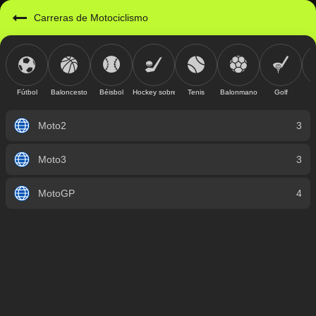
Carreras de Motociclismo
Fútbol
Baloncesto
Béisbol
Hockey sobre hielo
Tenis
Balonmano
Golf
Moto2
3
Moto3
3
MotoGP
4