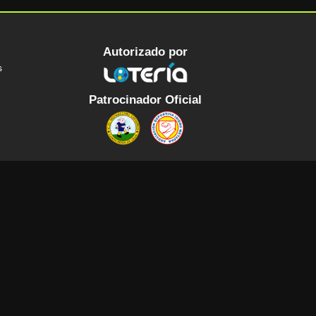
Autorizado por
s
Patrocinador Oficial