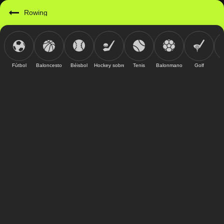
Rowing
Fútbol
Baloncesto
Béisbol
Hockey sobre hielo
Tenis
Balonmano
Golf