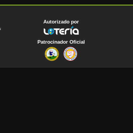
Autorizado por
s
Patrocinador Oficial