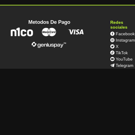
Metodos De Pago
Redes
sociales
Facebook
Instagram
X
TikTok
YouTube
Telegram