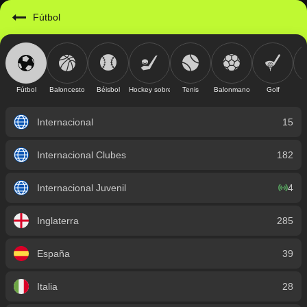
https://mobile.geniusbet.sv/sport/detail/futbol?id=1
Fútbol
Fútbol
Baloncesto
Béisbol
Hockey sobre hielo
Tenis
Balonmano
Golf
Internacional
15
Internacional Clubes
182
Internacional Juvenil
4
Inglaterra
285
España
39
Italia
28