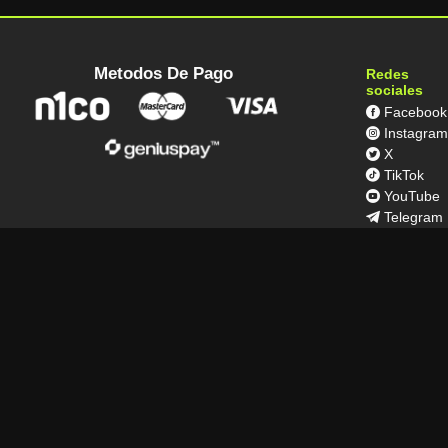
Metodos De Pago
Redes
sociales
Facebook
Instagram
X
TikTok
YouTube
Telegram