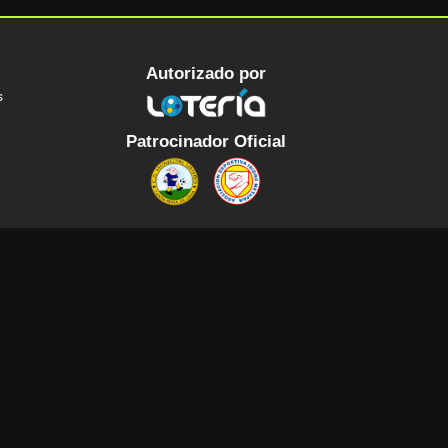
Autorizado por
s
Patrocinador Oficial