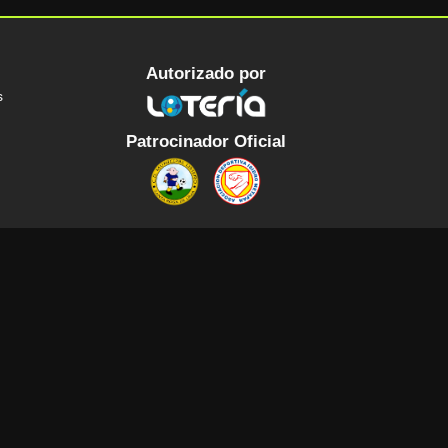
Autorizado por
s
Patrocinador Oficial