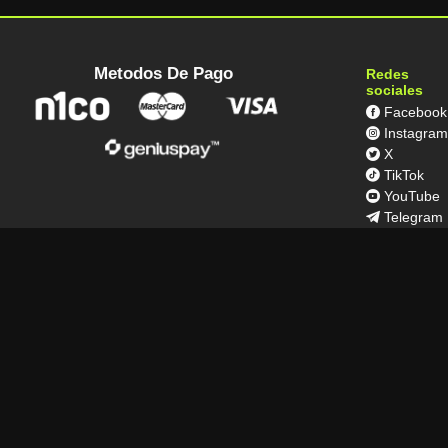
Metodos De Pago
Redes
sociales
Facebook
Instagram
X
TikTok
YouTube
Telegram