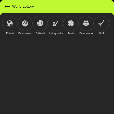
World Lottery
Fútbol
Baloncesto
Béisbol
Hockey sobre hielo
Tenis
Balonmano
Golf