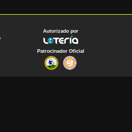
Autorizado por
s
Patrocinador Oficial